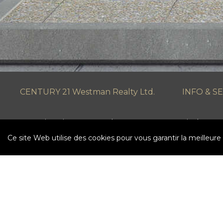
CENTURY 21 Westman Realty Ltd.
INFO & S
2915 Victoria Ave, Brandon, MB
Find a Ho
R7B2N6
Ce site Web utilise des cookies pour vous garantir la meilleure
Careers
(204) 725-0555
Terms & C
Privacy Po
Independently Owned and Operated. ®/™ trademark
21 Canada Limited Partnership © 2020 Century 21 