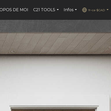
ROPOS DE MOI
C21 TOOLS
Infos
fr-ca-$CAD
...
...
...