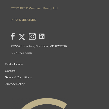
CENTURY 21 Westman Realty Ltd.
INFO & SERVICES
link to Lisa Letain Century 21 Westman Realty Lin
Link to Lisa Letain Century 21 Westman Realty Twitter page
link to Lisa Letain Century 21 Westman Realty facebook page
Link to Lisa Letain Century 21 Westman Realty Instagra
2915 Victoria Ave, Brandon, MB R7B2N6
(204) 725-0555
Find a Home
Careers
Terms & Conditions
Privacy Policy